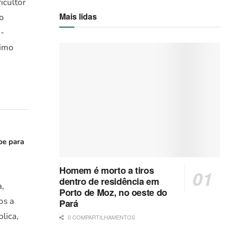
icultor
Mais lidas
ro
o-
nimo
be para
Homem é morto a tiros
dentro de residência em
a,
Porto de Moz, no oeste do
os a
Pará
lica,
0 COMPARTILHAMENTOS