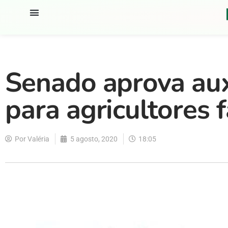
Senado aprova auxí
para agricultores 
Por
Valéria
5 agosto, 2020
18:05