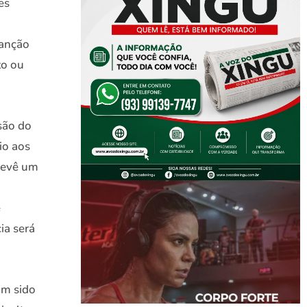
es
sanção
to ou
isão do
io aos
prevê um
e
cia será
am sido