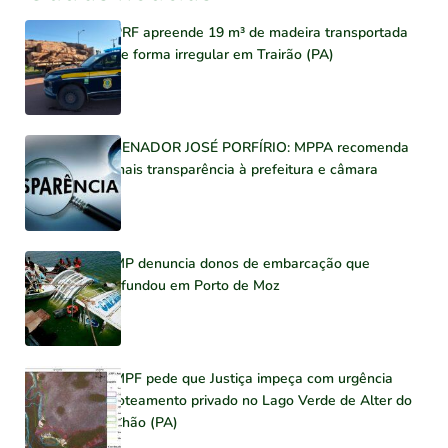
PRF apreende 19 m³ de madeira transportada
de forma irregular em Trairão (PA)
SENADOR JOSÉ PORFÍRIO: MPPA recomenda
mais transparência à prefeitura e câmara
MP denuncia donos de embarcação que
afundou em Porto de Moz
MPF pede que Justiça impeça com urgência
loteamento privado no Lago Verde de Alter do
Chão (PA)