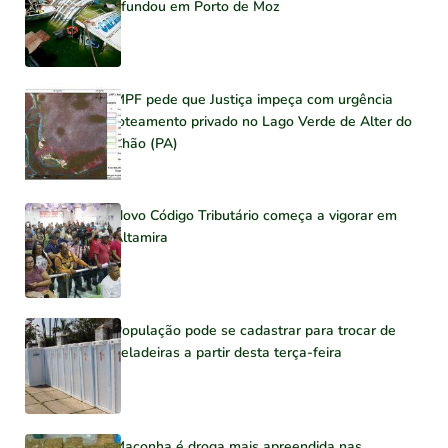
afundou em Porto de Moz
MPF pede que Justiça impeça com urgência
loteamento privado no Lago Verde de Alter do
Chão (PA)
Novo Código Tributário começa a vigorar em
Altamira
População pode se cadastrar para trocar de
geladeiras a partir desta terça-feira
Maconha é droga mais apreendida nas