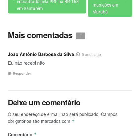
encontrado pela PRF na BR-163
munições em
em Santarém
Marabá
Mais comentadas
1
João Antônio Barbosa da Silva
5 anos ago
Eu não recebi não
Responder
Deixe um comentário
O seu endereço de e-mail não será publicado.
Campos
obrigatórios são marcados com
*
Comentário
*