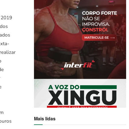
o 2019
 dos
vados
xta-
realizar
o
de
r
e
om
Mais lidas
louros