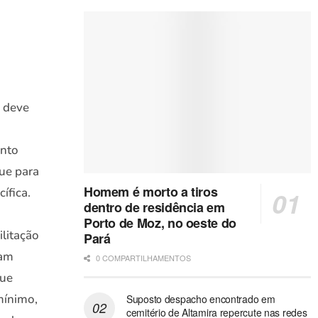
o deve
ento
ue para
Homem é morto a tiros
ífica.
dentro de residência em
Porto de Moz, no oeste do
litação
Pará
çam
0 COMPARTILHAMENTOS
que
mínimo,
Suposto despacho encontrado em
cemitério de Altamira repercute nas redes