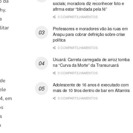
o da
sociais; moradora diz reconhecer foto e
afirma estar “blindada pela fé”
hy.
0 COMPARTILHAMENTOS
a
itar
Professores e moradores vão às ruas em
Anapu para cobrar definição sobre crise
política
0 COMPARTILHAMENTOS
Uruará: Carreta carregada de arroz tomba
na “Curva da Morte” da Transuruará
0 COMPARTILHAMENTOS
 de
Adolescente de 16 anos é executado com
ele
mais de 10 tiros dentro de bar em Altamira
04, em
0 COMPARTILHAMENTOS
os
s
o