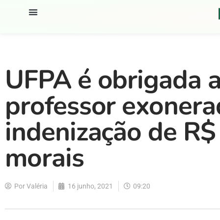
UFPA é obrigada a
professor exonera
indenização de R$
morais
Por
Valéria
16 junho, 2021
09:20