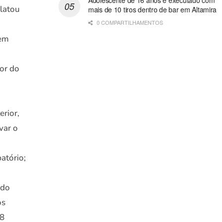
Adolescente de 16 anos é executado com
elatou
mais de 10 tiros dentro de bar em Altamira
0 COMPARTILHAMENTOS
 em
or do
erior,
var o
atório;
ido
os
18