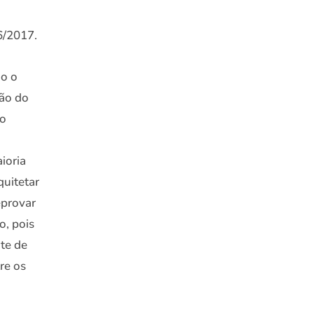
6/2017.
do o
ção do
 o
ioria
quitetar
eprovar
o, pois
nte de
re os