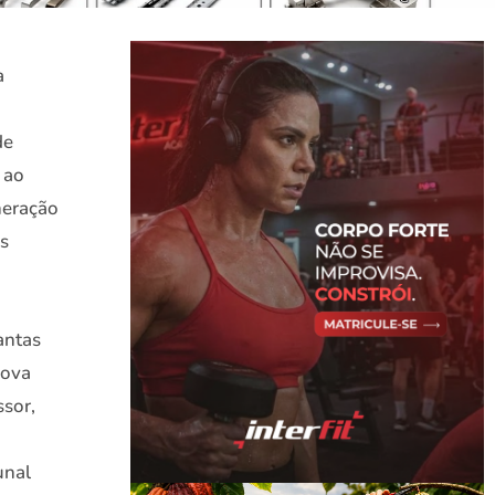
a
de
 ao
neração
os
antas
nova
ssor,
unal