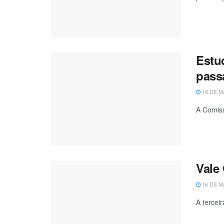
Estu
pass
16 DE M
A Comiss
Vale 
16 DE M
A tercei