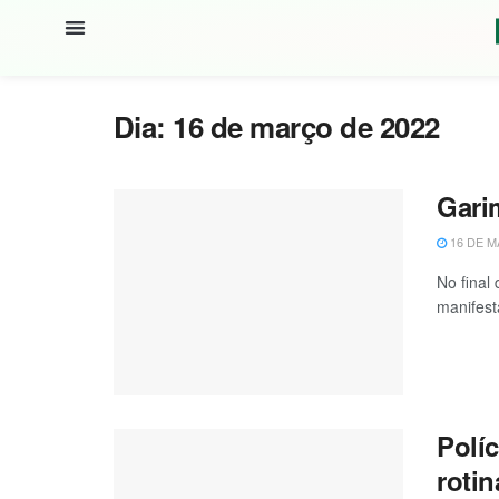
Dia:
16 de março de 2022
Gari
16 DE M
No final
manifesta
Políc
rotin