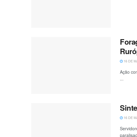
Forag
Ruró
16 DE M
Ação con
...
Sinte
16 DE M
Servidor
paralisaç