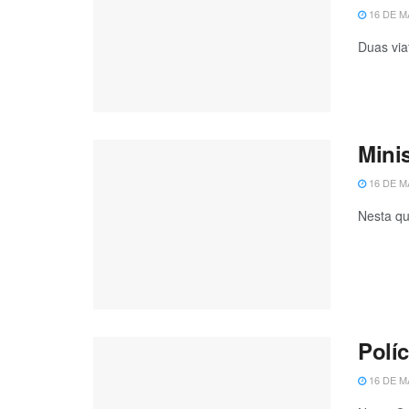
16 DE M
Duas via
Mini
16 DE M
Nesta qu
Polí
16 DE M