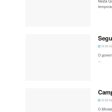
Nesta Qu
temporar
Segur
16 DE M
O govern
...
Camp
16 DE M
O Minist