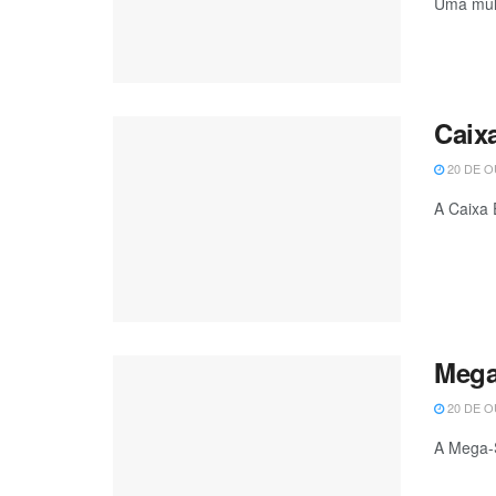
Uma mulh
Caix
20 DE O
A Caixa 
Mega
20 DE O
A Mega-S