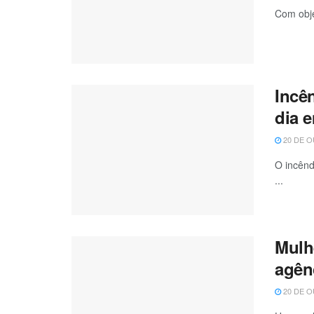
Com obje
Incê
dia 
20 DE O
O incênd
...
Mulh
agên
20 DE O