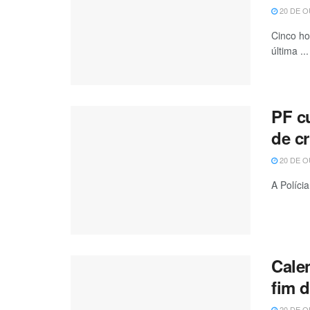
20 DE O
Cinco ho
última ...
PF c
de cr
20 DE O
A Políci
Calen
fim 
20 DE O