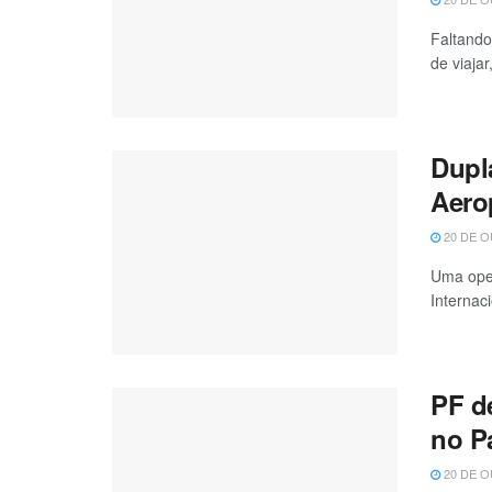
Faltando
de viajar
Dupl
Aero
20 DE O
Uma oper
Internaci
PF d
no P
20 DE O