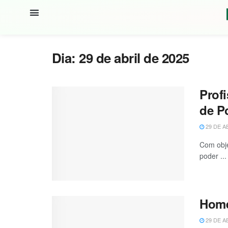
Dia:
29 de abril de 2025
Prof
de P
29 DE A
Com obje
poder ...
Home
29 DE A