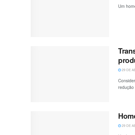
Um homem
Trans
prod
29 DE A
Consider
redução 
Home
29 DE A