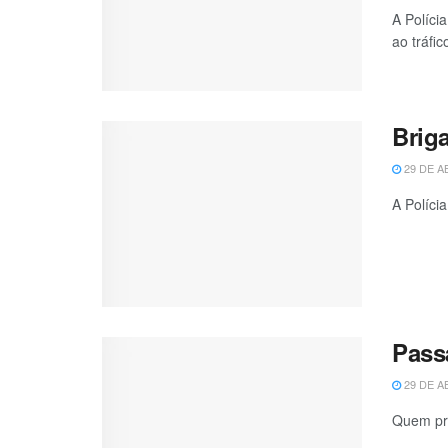
A Políci
ao tráfico
Brig
29 DE A
A Políci
Pass
29 DE A
Quem pre