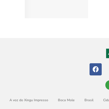
A voz do Xingu Impresso
Boca Mole
Brasil
Cid