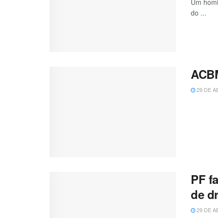
Um homic
do ...
ACBM
29 DE A
PF fa
de d
29 DE A