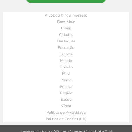
A voz do Xingu Impresso
Boca Mole
Brasil
Cidades
Destaques
Educação
Esporte
Mundo
Opinião
Pará
Polícia
Política
Região
Saúde
Vídeo
Política de Privacidade
Política de Cookies (BR)
Desenvolvido por William Soares - 93 99146-2914