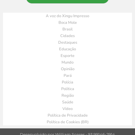
A voz do Xingu Impresso
Boca Mole
Brasil
Cidades
Destaques
Educação
Esporte
Mundo
Opinião
Pará
Polícia
Política
Região
Saúde
Vídeo
Política de Privacidade
Política de Cookies (BR)
Desenvolvido por William Soares - 93 99146-2914