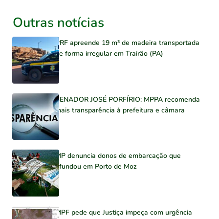
Outras notícias
PRF apreende 19 m³ de madeira transportada
de forma irregular em Trairão (PA)
SENADOR JOSÉ PORFÍRIO: MPPA recomenda
mais transparência à prefeitura e câmara
MP denuncia donos de embarcação que
afundou em Porto de Moz
MPF pede que Justiça impeça com urgência