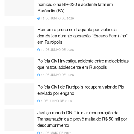
homicídio na BR-230 e acidente fatal em
Rurópolis (PA)
19 DE JUNHO DE 2026
Homem é preso em flagrante por violência
doméstica durante operação “Escudo Feminino”
em Rurópolis
19 DE JUNHO DE 2026
Polícia Civil investiga acidente entre motocicletas
que matou adolescente em Rurópolis
15 DE JUNHO DE 2026
Polícia Civil de Rurópolis recupera valor de Pix
enviado por engano
1 DE JUNHO DE 2026
Justiça manda DNIT iniciar recuperação da
Transamazônica e prevê multa de R$ 50 mil por
descumprimento
12 DE MAIO DE 2026