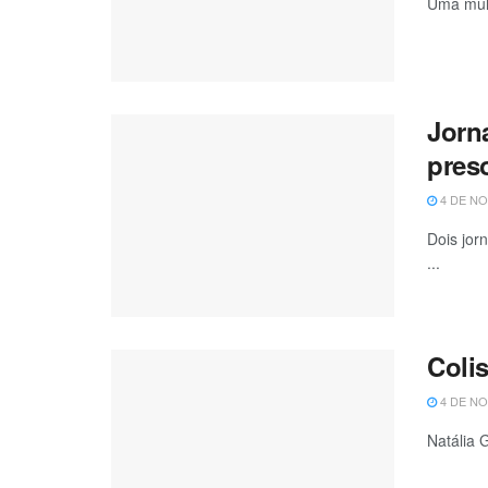
Uma mulh
Jorn
pres
4 DE NO
Dois jor
...
Coli
4 DE NO
Natália 