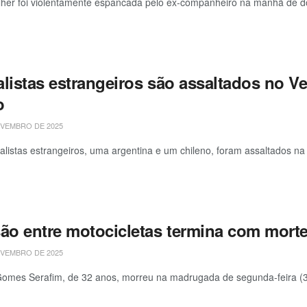
er foi violentamente espancada pelo ex-companheiro na manhã de dom
alistas estrangeiros são assaltados no V
o
VEMBRO DE 2025
nalistas estrangeiros, uma argentina e um chileno, foram assaltados 
são entre motocicletas termina com mort
VEMBRO DE 2025
Gomes Serafim, de 32 anos, morreu na madrugada de segunda-feira (3/