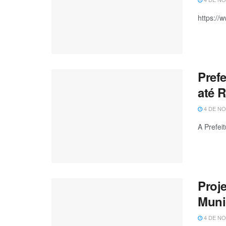
https:/
Pref
até R
4 DE NO
A Prefei
Proj
Munic
4 DE NO