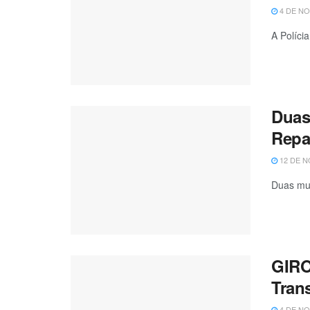
4 DE NO
A Políci
Duas
Repa
12 DE N
Duas mul
GIRO
Tran
4 DE NO