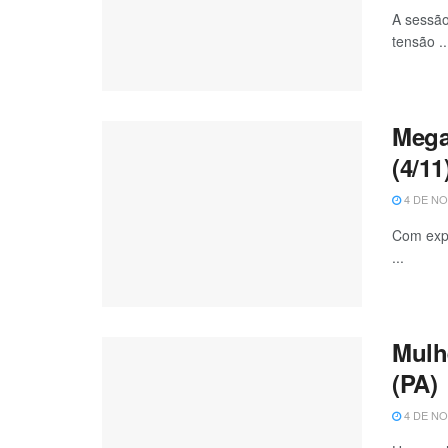
A sessão
tensão ..
Mega
(4/11
4 DE NO
Com expe
...
Mulh
(PA)
4 DE NO