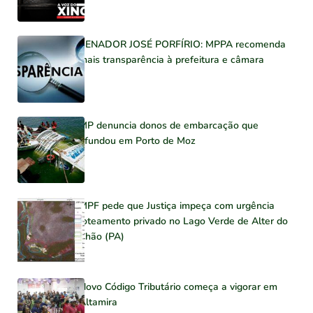
SENADOR JOSÉ PORFÍRIO: MPPA recomenda
mais transparência à prefeitura e câmara
MP denuncia donos de embarcação que
afundou em Porto de Moz
MPF pede que Justiça impeça com urgência
loteamento privado no Lago Verde de Alter do
Chão (PA)
Novo Código Tributário começa a vigorar em
Altamira