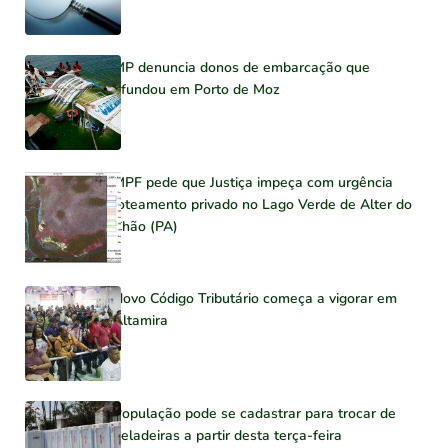
MP denuncia donos de embarcação que
afundou em Porto de Moz
MPF pede que Justiça impeça com urgência
loteamento privado no Lago Verde de Alter do
Chão (PA)
Novo Código Tributário começa a vigorar em
Altamira
População pode se cadastrar para trocar de
geladeiras a partir desta terça-feira