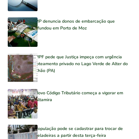
MP denuncia donos de embarcação que
afundou em Porto de Moz
MPF pede que Justiça impeça com urgência
loteamento privado no Lago Verde de Alter do
Chão (PA)
Novo Código Tributário começa a vigorar em
Altamira
População pode se cadastrar para trocar de
geladeiras a partir desta terça-feira