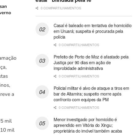
san
0 COMPARTILHAMENTOS
verno
Casal é baleado em tentativa de homicídio
em Uruará; suspeita é procurada pela
polícia
0 COMPARTILHAMENTOS
Prefeito de Porto de Moz é afastado pela
gramação
Justiça por 90 dias em ação de
ça,
improbidade administrativa
stas
0 COMPARTILHAMENTOS
inos,
Policial militar é alvo de ataque a tiros em
creve a
bar de Altamira; suspeito morre após
confronto com equipes da PM
0 COMPARTILHAMENTOS
Menor investigado por homicídio é
5 mil
apreendido em Vitória do Xingu;
 10 mil
proprietária do imóvel também acaba