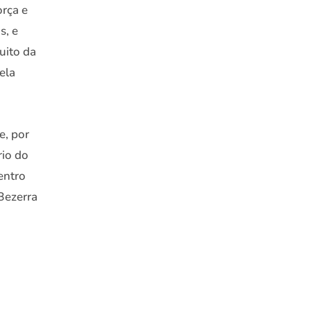
orça e
s, e
uito da
ela
e, por
rio do
entro
Bezerra