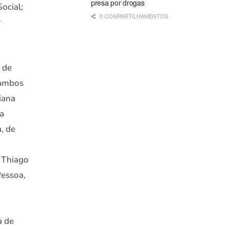
presa por drogas
ocial;
0 COMPARTILHAMENTOS
r
 de
, ambos
iana
ra
, de
 Thiago
Pessoa,
a de