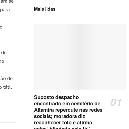
ara se
Mais lidas
 para
do
 de
no
ção de
 tátil
Suposto despacho
encontrado em cemitério de
Altamira repercute nas redes
sociais; moradora diz
reconhecer foto e afirma
estar “blindada pela fé”