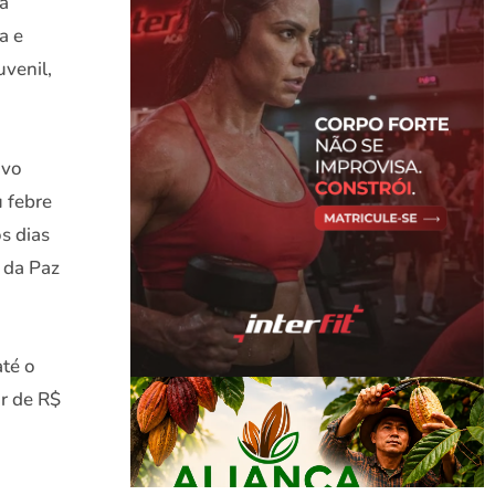
ta
a e
uvenil,
ovo
u febre
s dias
 da Paz
até o
ir de R$