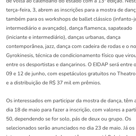
de volta ao calendário do estado com a 13ª edição. Nes
terça-feira, 3, abrem as inscrições para a mostra de danç
também para os workshops de ballet clássico (infanto-j
intermediário e avançado), dança flamenca, sapateado
(iniciante e intermediário), danças urbanas, dança
contemporânea, jazz, dança com cadeira de rodas e o n
Gyrokinesis, técnica de condicionamento físico que viro
entre os desportistas e dançarinos. O EIDAP será entre o
09 e 12 de junho, com espetáculos gratuitos no Theatro
e a distribuição de R$ 37 mil em prêmios.
Os interessados em participar da mostra de dança, têm 
dia 18 de maio para fazer a inscrição, com valores a part
50, dependendo se for solo, pás de deux ou grupo. Os
selecionados serão anunciados no dia 23 de maio. Já os